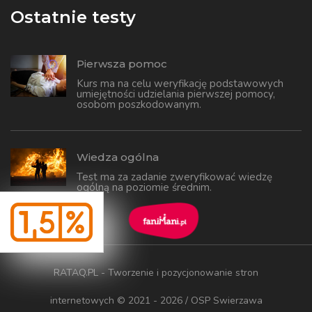
Ostatnie testy
Pierwsza pomoc
Kurs ma na celu weryfikację podstawowych
umiejętności udzielania pierwszej pomocy,
osobom poszkodowanym.
Wiedza ogólna
Test ma za zadanie zweryfikować wiedzę
ogólną na poziomie średnim.
RATAQ.PL - Tworzenie i pozycjonowanie stron
internetowych
© 2021 - 2026 / OSP Swierzawa