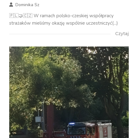
Dominika Sz
🇵🇱🤝🇨🇿 W ramach polsko-czeskiej współpracy
strażaków mieliśmy okazję wspólnie uczestniczyć(...)
Czytaj