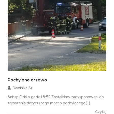
Pochylone drzewo
Dominika Sz
&nbsp;Dziś o godz.18:52 Zostaliśmy zadysponowani do
zgłoszenia dotyczącego mocno pochylonego(...)
Czytaj