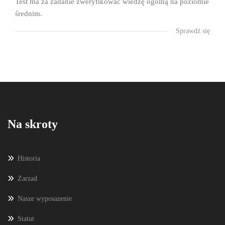
Test ma za zadanie zweryfikować wiedzę ogólną na poziomie
średnim.
Sprawdź się
Na skroty
Historia
Zarzad
Nasze wyposazenie
Statut