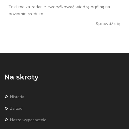
Test ma za zadanie zweryfikować wiedzę ogólną na
poziomie średnim.
Sprawdź się
Na skroty
Historia
Zarzad
Nasze wyposazenie