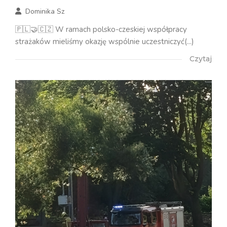
Dominika Sz
🇵🇱🤝🇨🇿 W ramach polsko-czeskiej współpracy
strażaków mieliśmy okazję wspólnie uczestniczyć(...)
Czytaj