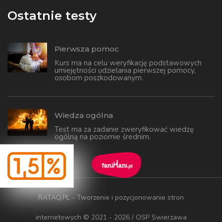
Ostatnie testy
Pierwsza pomoc
Kurs ma na celu weryfikację podstawowych
umiejętności udzielania pierwszej pomocy,
osobom poszkodowanym.
Wiedza ogólna
Test ma za zadanie zweryfikować wiedzę
ogólną na poziomie średnim.
RATAQ.PL - Tworzenie i pozycjonowanie stron
internetowych
© 2021 - 2026 / OSP Swierzawa