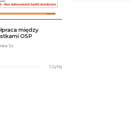
łpraca między
ostkami OSP
nika Sz
Czytaj