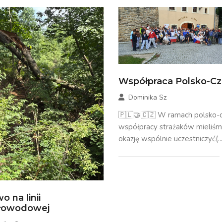
Współpraca Polsko-C
Dominika Sz
🇵🇱🤝🇨🇿 W ramach polsko-c
współpracy strażaków mieliś
okazję wspólnie uczestniczyć(...
o na linii
tłowodowej