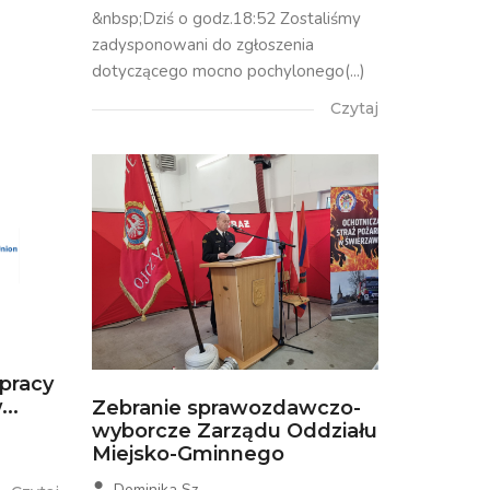
&nbsp;Dziś o godz.18:52 Zostaliśmy
zadysponowani do zgłoszenia
dotyczącego mocno pochylonego(...)
Czytaj
łpracy
..
Zebranie sprawozdawczo-
wyborcze Zarządu Oddziału
Miejsko-Gminnego
Dominika Sz