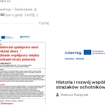
nika Sz
rwencja – Świerzawa, ul.
🚒Dziś o godz. 14:05(...)
Czytaj
Historia i rozwój wspó
strażaków ochotników.
Mateusz Ratajczak