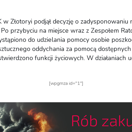
SK w Złotoryi podjął decyzję o zadysponowaniu
. Po przybyciu na miejsce
wraz z Zespołem Ra
zystąpiono do udzielania pomocy osobie poszko
sztucznego oddychania za pomocą dostępnych
stwierdzono funkcji życiowych. W działaniach 
[wpgmza id="1"]