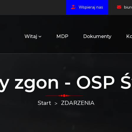
Wspieraj nas
biu
Witaj
MDP
Dokumenty
Ko
ny zgon - OSP 
Start
ZDARZENIA