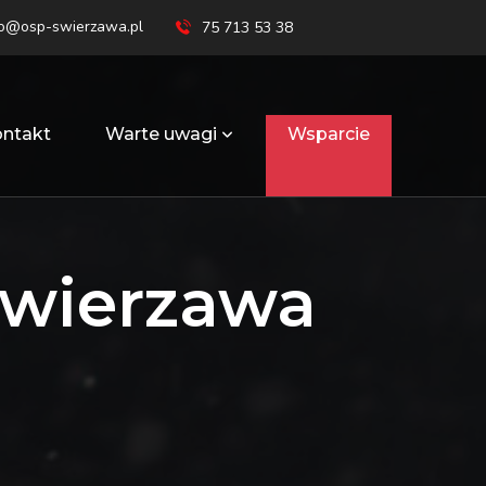
ro@osp-swierzawa.pl
75 713 53 38
ntakt
Warte uwagi
Wsparcie
Świerzawa