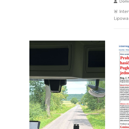
Domi
🚨 Inte
Lipowa 