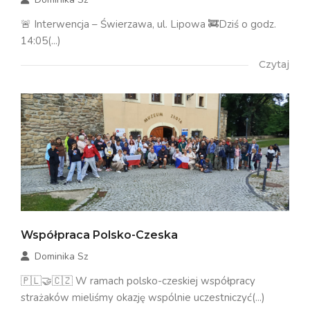
🚨 Interwencja – Świerzawa, ul. Lipowa 🚒Dziś o godz.
14:05(...)
Czytaj
Współpraca Polsko-Czeska
Dominika Sz
🇵🇱🤝🇨🇿 W ramach polsko-czeskiej współpracy
strażaków mieliśmy okazję wspólnie uczestniczyć(...)