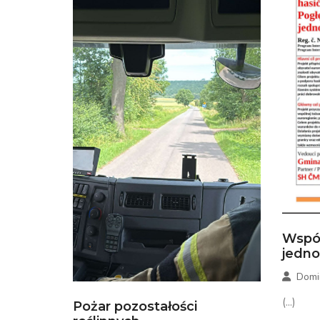
Wspó
jedn
Domi
(...)
Pożar pozostałości