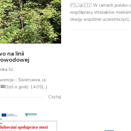
🇵🇱🤝🇨🇿 W ramach polsko-c
współpracy strażaków mieliś
okazję wspólnie uczestniczyć(...
o na linii
tłowodowej
nika Sz
rwencja – Świerzawa, ul.
🚒Dziś o godz. 14:05(...)
Czytaj