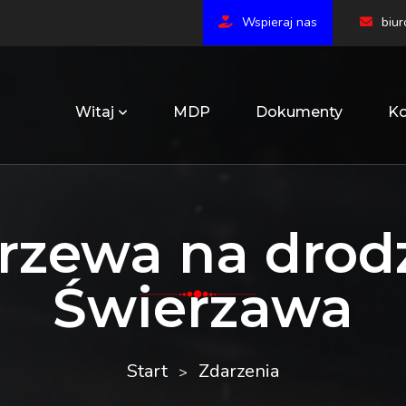
Wspieraj nas
biu
Witaj
MDP
Dokumenty
Ko
rzewa na drod
Świerzawa
Start
Zdarzenia