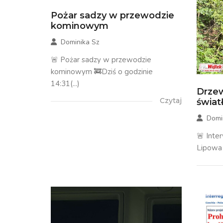
Pożar sadzy w przewodzie
kominowym
Dominika Sz
🚨 Pożar sadzy w przewodzie
kominowym 🚒Dziś o godzinie
14:31(...)
Drzew
Czytaj
świa
Domi
🚨 Inte
Lipowa 