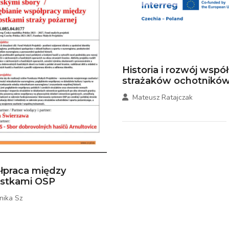
Historia i rozwój wspó
strażaków ochotników.
Mateusz Ratajczak
łpraca między
ostkami OSP
nika Sz