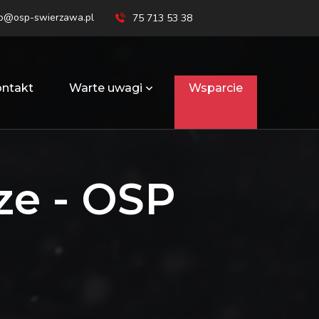
ro@osp-swierzawa.pl
75 713 53 38
ntakt
Warte uwagi
Wsparcie
ze - OSP