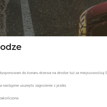
rodze
dysponowani do konaru drzewa na drodze tuż za miejscowością S
 następnie usunięto zagrożenie z jezdni.
 zakończone.