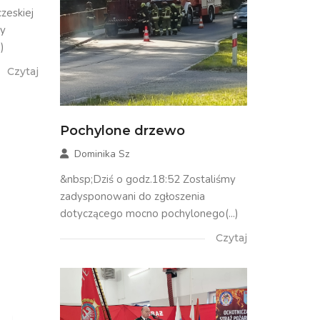
zeskiej
my
)
Czytaj
Pochylone drzewo
Dominika Sz
&nbsp;Dziś o godz.18:52 Zostaliśmy
zadysponowani do zgłoszenia
dotyczącego mocno pochylonego(...)
Czytaj