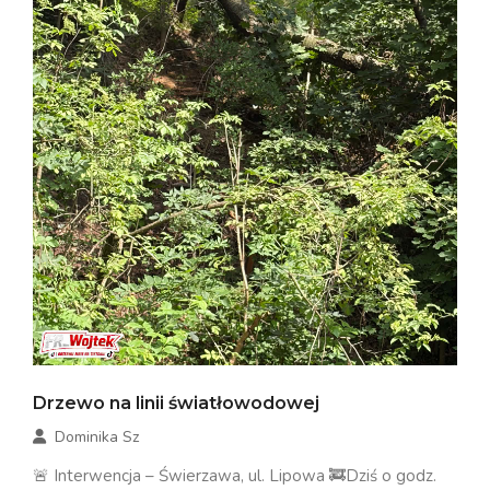
Drzewo na linii światłowodowej
Dominika Sz
🚨 Interwencja – Świerzawa, ul. Lipowa 🚒Dziś o godz.