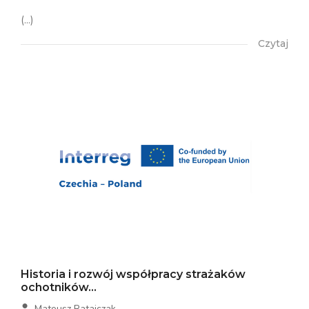
(...)
Czytaj
Historia i rozwój współpracy strażaków
ochotników...
Mateusz Ratajczak