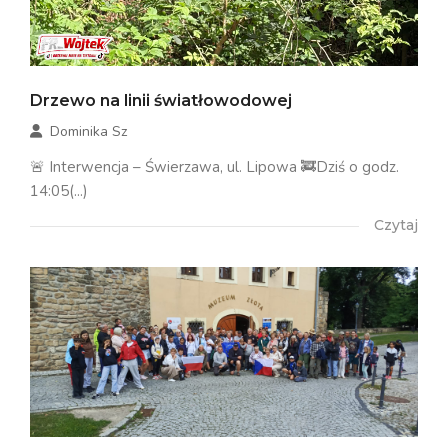
Drzewo na linii światłowodowej
Dominika Sz
🚨 Interwencja – Świerzawa, ul. Lipowa 🚒Dziś o godz.
14:05(...)
Czytaj