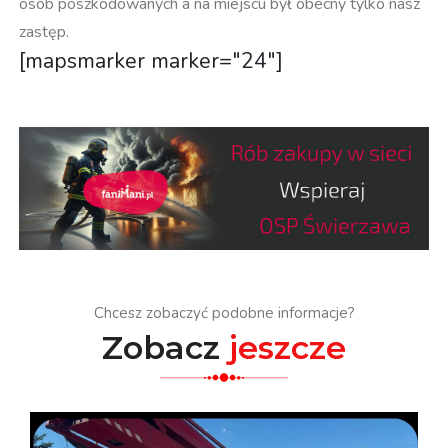
osób poszkodowanych a na miejscu był obecny tylko nasz
zastęp.
[mapsmarker marker="24"]
Chcesz zobaczyć podobne informacje?
Zobacz
jeszcze