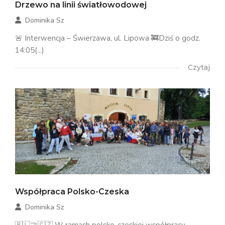
Drzewo na linii światłowodowej
Dominika Sz
🚨 Interwencja – Świerzawa, ul. Lipowa 🚒Dziś o godz.
14:05(...)
Czytaj
Współpraca Polsko-Czeska
Dominika Sz
🇵🇱🤝🇨🇿 W ramach polsko-czeskiej współpracy