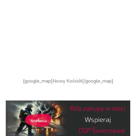
{google_map}Nowy Kościół{/google_map}