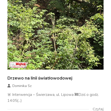
Drzewo na linii światłowodowej
Dominika Sz
🚨 Interwencja – Świerzawa, ul. Lipowa 🚒Dziś o godz.
14:05(...)
Czytaj