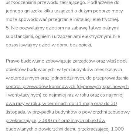
uszkodzeniami przewodu zasilającego. Podłączenie do
jednego gniazdka kilku urządzeń o dużym poborze mocy
może spowodować przegrzanie instalacji elektrycznej.
5. Nie pozwalajmy dzieciom na zabawę łatwo palnymi
substancjami, ogniem i urządzeniami elektrycznymi. Nie
pozostawiajmy dzieci w domu bez opieki.
Prawo budowlane zobowiązuje zarządców oraz właścicieli
obiektów budowlanych, w tym budynków mieszkalnych
wielorodzinnych oraz jednorodzinnych,
do przeprowadzania
kontroli przewodów kominowych (dymowych, spalinowych
i wentylacyjnych) co najmniej raz w roku oraz co najmniej
dwa razy w roku, w terminach do 31 maja oraz do 30
listopada, w przypadku budynków o powierzchni zabudowy
przekraczającej 2.000 m2 oraz innych obiektów
budowlanych o powierzchni dachu przekraczającej 1.000