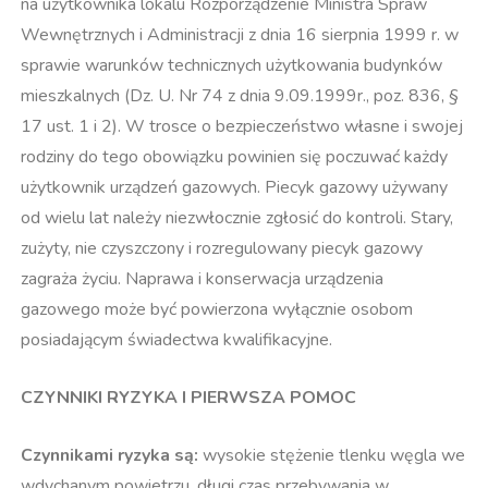
na użytkownika lokalu Rozporządzenie Ministra Spraw
Wewnętrznych i Administracji z dnia 16 sierpnia 1999 r. w
sprawie warunków technicznych użytkowania budynków
mieszkalnych (Dz. U. Nr 74 z dnia 9.09.1999r., poz. 836, §
17 ust. 1 i 2). W trosce o bezpieczeństwo własne i swojej
rodziny do tego obowiązku powinien się poczuwać każdy
użytkownik urządzeń gazowych. Piecyk gazowy używany
od wielu lat należy niezwłocznie zgłosić do kontroli. Stary,
zużyty, nie czyszczony i rozregulowany piecyk gazowy
zagraża życiu. Naprawa i konserwacja urządzenia
gazowego może być powierzona wyłącznie osobom
posiadającym świadectwa kwalifikacyjne.
CZYNNIKI RYZYKA I PIERWSZA POMOC
Czynnikami ryzyka są:
wysokie stężenie tlenku węgla we
wdychanym powietrzu, długi czas przebywania w