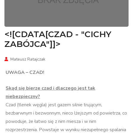
<![CDATA[CZAD - "CICHY
ZABÓJCA"]]>
Mateusz Ratajczak
UWAGA – CZAD!
Skąd się bierze czad i dlaczego jest tak
niebezpieczny?
Czad (tlenek węgla) jest gazem silnie trującym,
bezbarwnym i bezwonnym, nieco lżejszym od powietrza, co
powoduje, że łatwo się z nim miesza i w nim
rozprzestrzenia. Powstaje w wyniku niezupełnego spalania