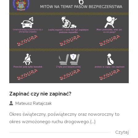
Zapinać czy nie zapinać?
Mateusz Ratajczak
Okres świąteczny, poświąteczny oraz noworoczny to
okres wzmożonego ruchu drogowego.(...)
Czytaj