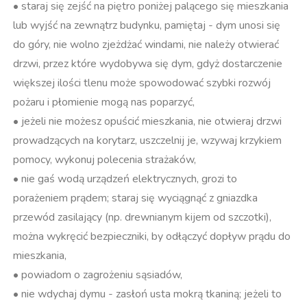
• staraj się zejść na piętro poniżej palącego się mieszkania
lub wyjść na zewnątrz budynku, pamiętaj - dym unosi się
do góry, nie wolno zjeżdżać windami, nie należy otwierać
drzwi, przez które wydobywa się dym, gdyż dostarczenie
większej ilości tlenu może spowodować szybki rozwój
pożaru i płomienie mogą nas poparzyć,
• jeżeli nie możesz opuścić mieszkania, nie otwieraj drzwi
prowadzących na korytarz, uszczelnij je, wzywaj krzykiem
pomocy, wykonuj polecenia strażaków,
• nie gaś wodą urządzeń elektrycznych, grozi to
porażeniem prądem; staraj się wyciągnąć z gniazdka
przewód zasilający (np. drewnianym kijem od szczotki),
można wykręcić bezpieczniki, by odłączyć dopływ prądu do
mieszkania,
• powiadom o zagrożeniu sąsiadów,
• nie wdychaj dymu - zasłoń usta mokrą tkaniną; jeżeli to