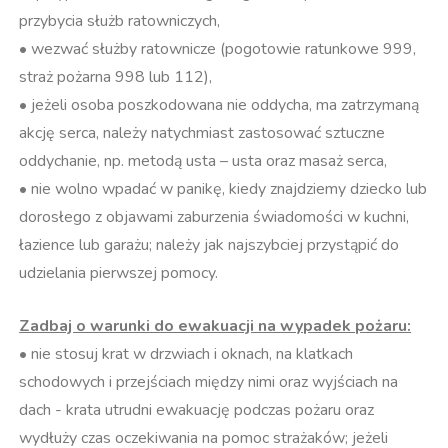
przybycia służb ratowniczych,
• wezwać służby ratownicze (pogotowie ratunkowe 999,
straż pożarna 998 lub 112),
• jeżeli osoba poszkodowana nie oddycha, ma zatrzymaną
akcję serca, należy natychmiast zastosować sztuczne
oddychanie, np. metodą usta – usta oraz masaż serca,
• nie wolno wpadać w panikę, kiedy znajdziemy dziecko lub
dorosłego z objawami zaburzenia świadomości w kuchni,
łazience lub garażu; należy jak najszybciej przystąpić do
udzielania pierwszej pomocy.
Zadbaj o warunki do ewakuacji na wypadek pożaru:
• nie stosuj krat w drzwiach i oknach, na klatkach
schodowych i przejściach między nimi oraz wyjściach na
dach - krata utrudni ewakuację podczas pożaru oraz
wydłuży czas oczekiwania na pomoc strażaków; jeżeli