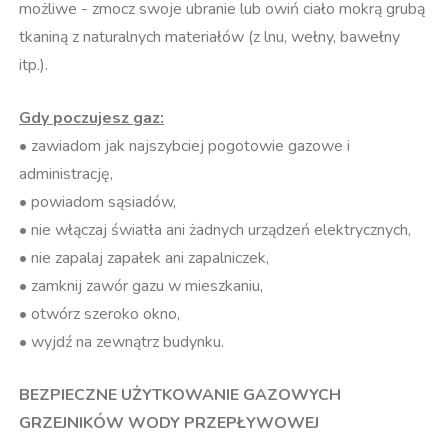
możliwe - zmocz swoje ubranie lub owiń ciało mokrą grubą
tkaniną z naturalnych materiałów (z lnu, wełny, bawełny
itp.).
Gdy poczujesz gaz:
• zawiadom jak najszybciej pogotowie gazowe i
administrację,
• powiadom sąsiadów,
• nie włączaj światła ani żadnych urządzeń elektrycznych,
• nie zapalaj zapałek ani zapalniczek,
• zamknij zawór gazu w mieszkaniu,
• otwórz szeroko okno,
• wyjdź na zewnątrz budynku.
BEZPIECZNE UŻYTKOWANIE GAZOWYCH
GRZEJNIKÓW WODY PRZEPŁYWOWEJ