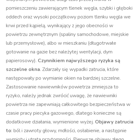
pomieszczeniu zawierającym tlenek węgla, szybki i głęboki
oddech oraz wysoki początkowy poziom tlenku węgla we
krwi przed kąpielą, wynikający z jego obecności w
powietrzu zewnętrznym (spaliny samochodowe, miejskie
lub przemysłowe), albo w mieszkaniu (długotrwałe
gotowanie na gazie bez należytej wentylacji, dym
papierosowy).
Czynnikiem najwyższego ryzyka są
szczelne okna
. Zdarzały się wypadki zatrucia, które
następowały po wymianie okien na bardziej szczelne.
Zastosowanie nawiewników powietrza zmniejsza to
ryzyko, należy jednak zwrócić uwagę, że nawiewniki
powietrza nie zapewniają całkowitego bezpieczeństwa w
czasie pracy piecyka gazowego, dlatego konieczne są
dodatkowe działania, wymienione wyżej.
Objawy zatrucia
to
: ból i zawroty głowy, mdłości, osłabienie, a następnie
wymioty i utrata przytomności. Pierwsze objawy złego