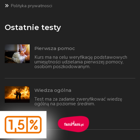
Polityka prywatnosci
Ostatnie testy
Pierwsza pomoc
Kurs ma na celu weryfikację podstawowych
umiejętności udzielania pierwszej pomocy,
osobom poszkodowanym.
Wiedza ogólna
Test ma za zadanie zweryfikować wiedzę
ogólną na poziomie średnim.