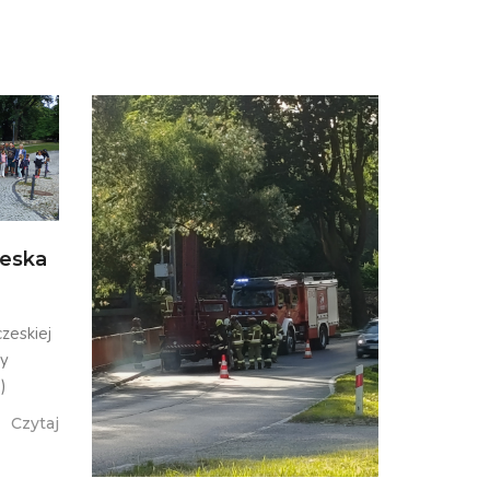
zeska
zeskiej
my
)
Czytaj