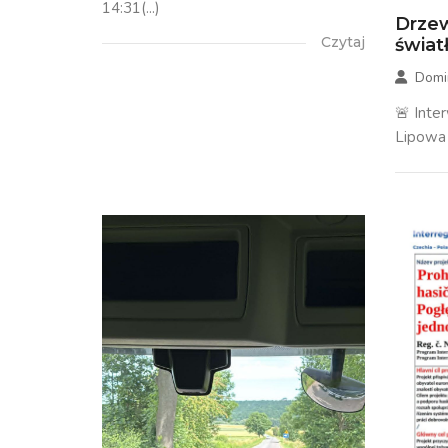
14:31(...)
Drzew
Czytaj
świa
Domi
🚨 Inte
Lipowa 