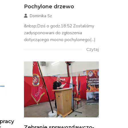
Pochylone drzewo
Dominika Sz
&nbsp;Dziś o godz.18:52 Zostaliśmy
zadysponowani do zgłoszenia
dotyczącego mocno pochylonego(...)
Czytaj
łpracy
..
Zebranie sprawozdawczo-