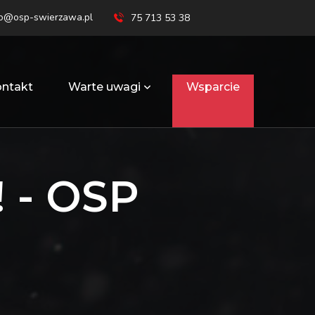
ro@osp-swierzawa.pl
75 713 53 38
ntakt
Warte uwagi
Wsparcie
! - OSP