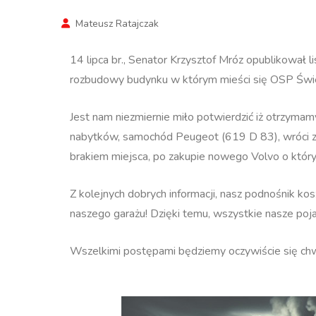
Mateusz Ratajczak
14 lipca br., Senator Krzysztof Mróz opublikował 
rozbudowy budynku w którym mieści się OSP Św
Jest nam niezmiernie miło potwierdzić iż otrzymamy
nabytków, samochód Peugeot (619 D 83), wróci zn
brakiem miejsca, po zakupie nowego Volvo o któr
Z kolejnych dobrych informacji, nasz podnośnik k
naszego garażu! Dzięki temu, wszystkie nasze poja
Wszelkimi postępami będziemy oczywiście się chwa