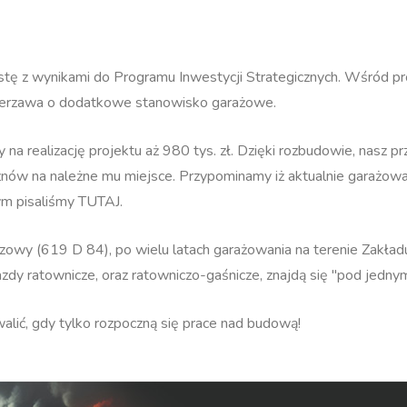
listę z wynikami do Programu Inwestycji Strategicznych. Wśród pro
ierzawa o dodatkowe stanowisko garażowe.
 na realizację projektu aż 980 tys. zł. Dzięki rozbudowie, nasz pr
ów na należne mu miejsce. Przypominamy iż aktualnie garażowan
ym pisaliśmy
TUTAJ
.
oszowy (619 D 84), po wielu latach garażowania na terenie Zakła
zdy ratownicze, oraz ratowniczo-gaśnicze, znajdą się "pod jedn
lić, gdy tylko rozpoczną się prace nad budową!