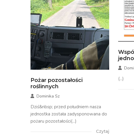
Wspó
jedn
Domi
(...)
Pożar pozostałości
roślinnych
Dominika Sz
Dziś&nbsp; przed południem nasza
jednostka została zadysponowana do
pożaru pozostałości(...)
Czytaj