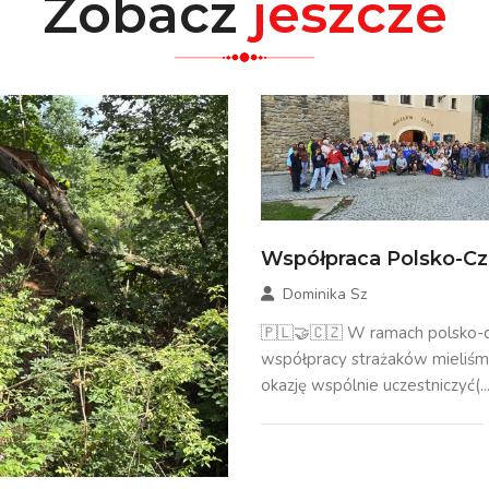
Zobacz
jeszcze
Współpraca Polsko-C
Dominika Sz
🇵🇱🤝🇨🇿 W ramach polsko-c
współpracy strażaków mieliś
okazję wspólnie uczestniczyć(...