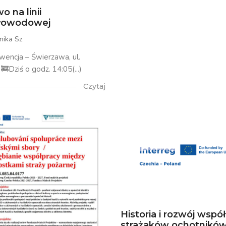
o na linii
tłowodowej
nika Sz
rwencja – Świerzawa, ul.
🚒Dziś o godz. 14:05(...)
Czytaj
Historia i rozwój wspó
strażaków ochotników.