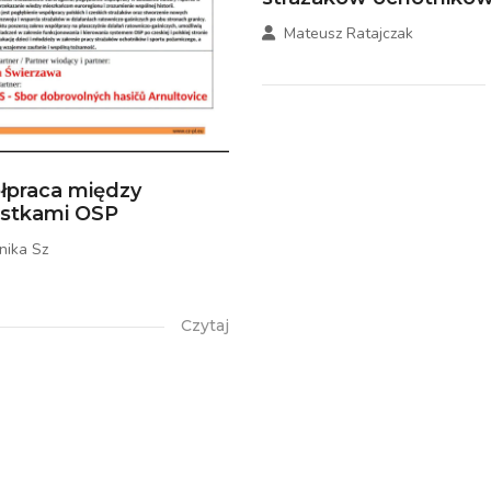
Mateusz Ratajczak
łpraca między
ostkami OSP
nika Sz
Czytaj