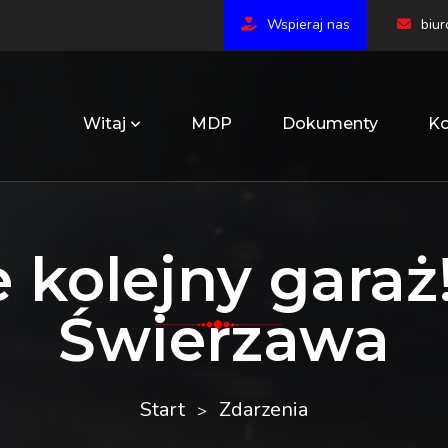
Wspieraj nas
biu
Witaj
MDP
Dokumenty
Ko
 kolejny garaż
Świerzawa
Start
Zdarzenia