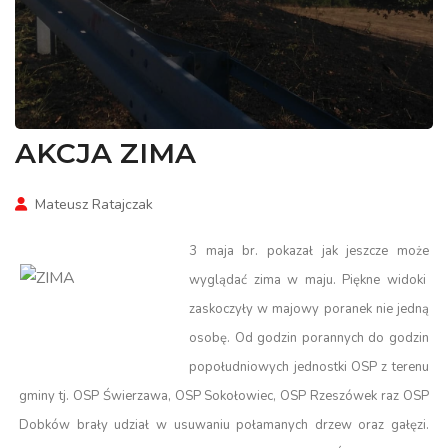
AKCJA ZIMA
Mateusz Ratajczak
3 maja br. pokazał jak jeszcze może
wyglądać zima w maju. Piękne widoki
zaskoczyły w majowy poranek nie jedną
osobę. Od godzin porannych do godzin
popołudniowych jednostki OSP z terenu
gminy tj. OSP Świerzawa, OSP Sokołowiec, OSP Rzeszówek raz OSP
Dobków brały udział w usuwaniu połamanych drzew oraz gałęzi.