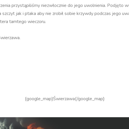
arzenia przystąpiliśmy niezwłocznie do jego uwolnienia. Podjęto w
zczyt jak i ptaka aby nie zrobił sobie krzywdy podczas jego uwa
tera tamtego wieczoru.
Świerzawa.
{google_map}Świerzawa{/google_map}