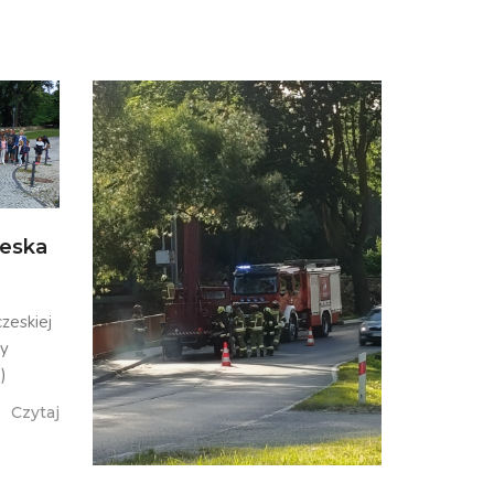
zeska
zeskiej
my
)
Czytaj