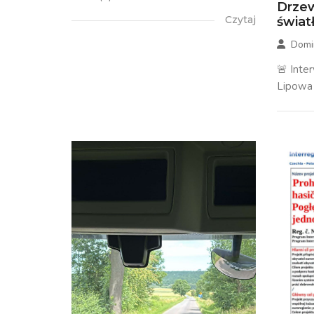
Drzew
Czytaj
świa
Domi
🚨 Inte
Lipowa 