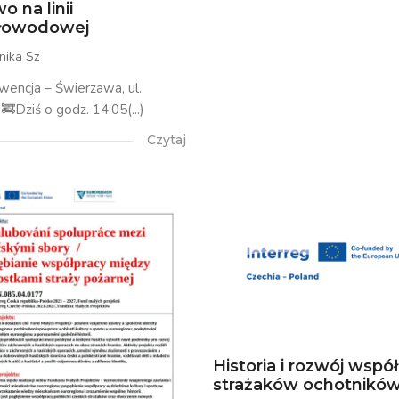
o na linii
tłowodowej
nika Sz
rwencja – Świerzawa, ul.
🚒Dziś o godz. 14:05(...)
Czytaj
Historia i rozwój wspó
strażaków ochotników.