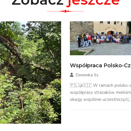
Współpraca Polsko-C
Dominika Sz
🇵🇱🤝🇨🇿 W ramach polsko-c
współpracy strażaków mieliś
okazję wspólnie uczestniczyć(...