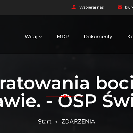
Wspieraj nas
biu
Witaj
MDP
Dokumenty
Ko
 ratowania boc
awie. - OSP Św
Start
ZDARZENIA