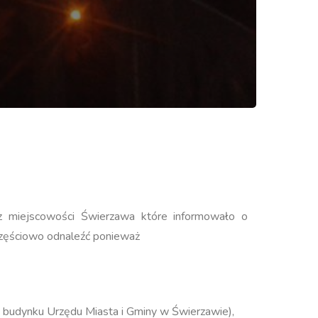
 miejscowości Świerzawa które informowało o
 częściowo odnaleźć ponieważ
rzy budynku Urzędu Miasta i Gminy w Świerzawie),