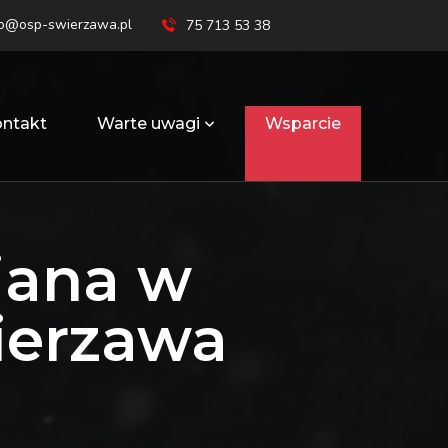
ro@osp-swierzawa.pl
75 713 53 38
ntakt
Warte uwagi
Wsparcie
iana w
ierzawa