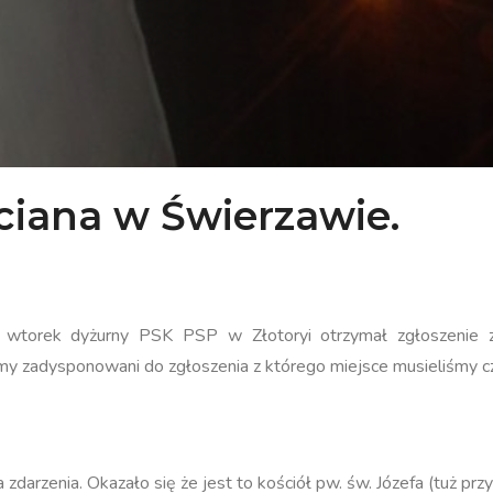
ciana w Świerzawie.
wtorek dyżurny PSK PSP w Złotoryi otrzymał zgłoszenie z
iśmy zadysponowani do zgłoszenia z którego miejsce musieliśmy
 zdarzenia. Okazało się że jest to kościół pw. św. Józefa (tuż p