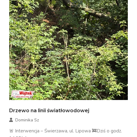
Drzewo na linii światłowodowej
Dominika Sz
🚨 Interwencja – Świerzawa, ul. Lipowa 🚒Dziś o godz.