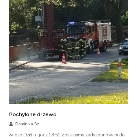
Pochylone drzewo
Dominika Sz
&nbsp;Dziś o godz.18:52 Zostaliśmy zadysponowani do