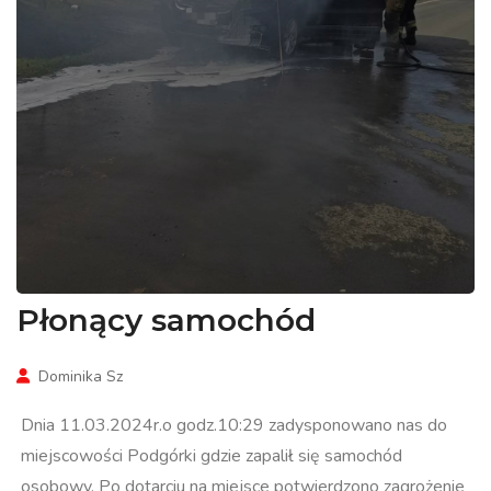
Płonący samochód
Dominika Sz
Dnia 11.03.2024r.o godz.10:29 zadysponowano nas do
miejscowości Podgórki gdzie zapalił się samochód
osobowy. Po dotarciu na miejsce potwierdzono zagrożenie