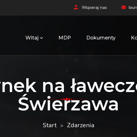
Wspieraj nas
biu
Witaj
MDP
Dokumenty
Ko
nek na ławecz
Świerzawa
Start
Zdarzenia