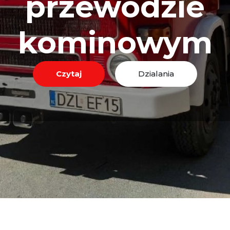
przewodzie
kominowym
Czytaj
Dzialania