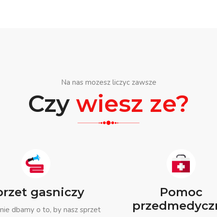
Na nas mozesz liczyc zawsze
Czy
wiesz ze?
przet gasniczy
Pomoc
przedmedycz
nie dbamy o to, by nasz sprzet