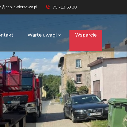
ro@osp-swierzawa.pl
75 713 53 38
ntakt
Warte uwagi
Wsparcie