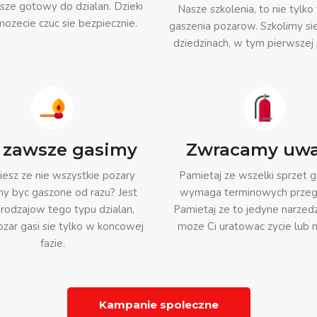
sze gotowy do dzialan. Dzieki
Nasze szkolenia, to nie tylko 
ozecie czuc sie bezpiecznie.
gaszenia pozarow. Szkolimy si
dziedzinach, w tym pierwszej
 zawsze gasimy
Zwracamy uw
esz ze nie wszystkie pozary
Pamietaj ze wszelki sprzet g
y byc gaszone od razu? Jest
wymaga terminowych przeg
 rodzajow tego typu dzialan,
Pamietaj ze to jedyne narzedz
ozar gasi sie tylko w koncowej
moze Ci uratowac zycie lub 
fazie.
Kampanie spoleczne