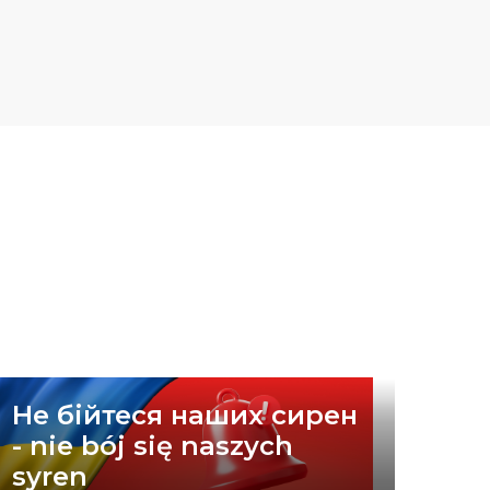
Не бійтеся наших сирен
- nie bój się naszych
syren