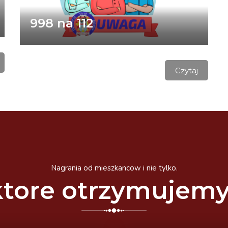
998 na 112
Czytaj
Nagrania od mieszkancow i nie tylko.
tore otrzymujem