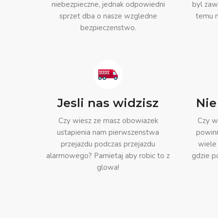
niebezpieczne, jednak odpowiedni
byl zaw
sprzet dba o nasze wzgledne
temu m
bezpieczenstwo.
Jesli nas widzisz
Nie
Czy wiesz ze masz obowiazek
Czy wi
ustapienia nam pierwszenstwa
powinn
przejazdu podczas przejazdu
wiele
alarmowego? Pamietaj aby robic to z
gdzie p
glowa!