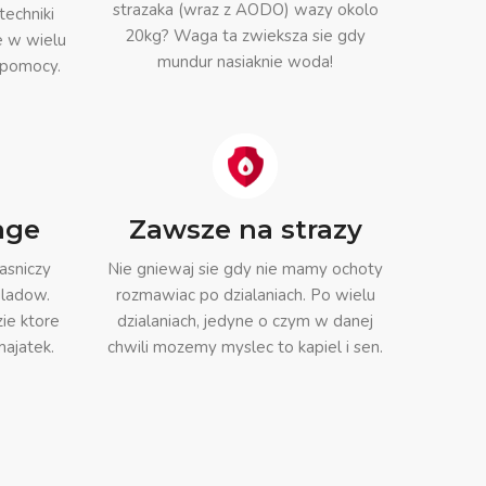
strazaka (wraz z AODO) wazy okolo
techniki
20kg? Waga ta zwieksza sie gdy
e w wielu
mundur nasiaknie woda!
 pomocy.
age
Zawsze na strazy
asniczy
Nie gniewaj sie gdy nie mamy ochoty
ladow.
rozmawiac po dzialaniach. Po wielu
ie ktore
dzialaniach, jedyne o czym w danej
majatek.
chwili mozemy myslec to kapiel i sen.