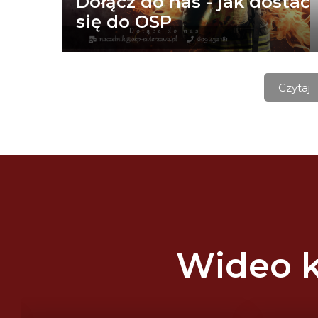
Dołącz do nas - jak dostać
się do OSP
Czytaj
Wideo k