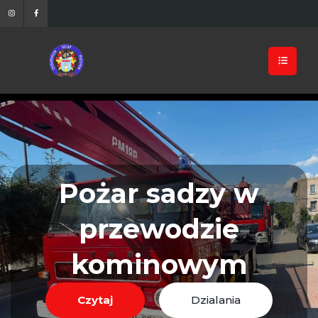
Pożar sadzy w
przewodzie
kominowym
Czytaj
Dzialania